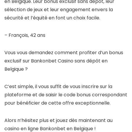
en Belgique. Leur bonus exclusif sans dépôt, leur
sélection de jeux et leur engagement envers la
sécurité et l’équité en font un choix facile.
– François, 42 ans
Vous vous demandez comment profiter d’un bonus
exclusif sur Bankonbet Casino sans dépôt en
Belgique ?
C’est simple, il vous suffit de vous inscrire sur la
plateforme et de saisir le code bonus correspondant
pour bénéficier de cette offre exceptionnelle.
Alors n’hésitez plus et jouez dès maintenant au
casino en ligne Bankonbet en Belgique !