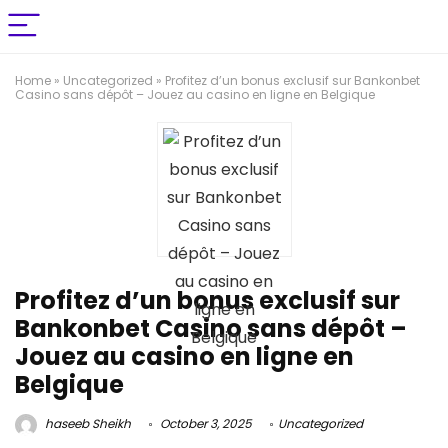
Home
»
Uncategorized
»
Profitez d’un bonus exclusif sur Bankonbet
Casino sans dépôt – Jouez au casino en ligne en Belgique
Profitez d’un bonus exclusif sur
Bankonbet Casino sans dépôt –
Jouez au casino en ligne en
Belgique
haseeb Sheikh
October 3, 2025
Uncategorized