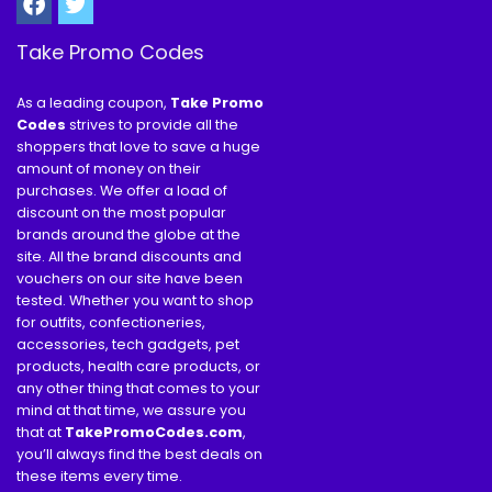
Take Promo Codes
As a leading coupon,
Take Promo
Codes
strives to provide all the
shoppers that love to save a huge
amount of money on their
purchases. We offer a load of
discount on the most popular
brands around the globe at the
site. All the brand discounts and
vouchers on our site have been
tested. Whether you want to shop
for outfits, confectioneries,
accessories, tech gadgets, pet
products, health care products, or
any other thing that comes to your
mind at that time, we assure you
that at
TakePromoCodes
.com
,
you’ll always find the best deals on
these items every time.