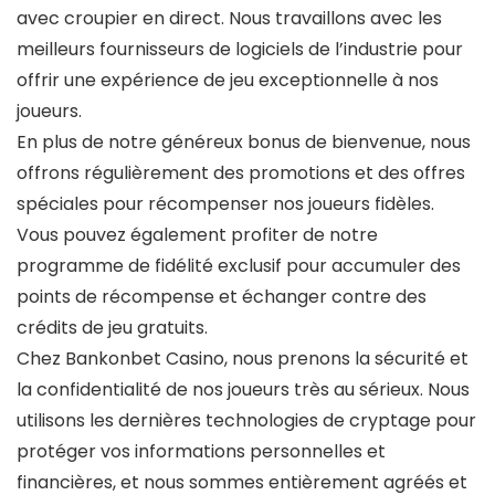
avec croupier en direct. Nous travaillons avec les
meilleurs fournisseurs de logiciels de l’industrie pour
offrir une expérience de jeu exceptionnelle à nos
joueurs.
En plus de notre généreux bonus de bienvenue, nous
offrons régulièrement des promotions et des offres
spéciales pour récompenser nos joueurs fidèles.
Vous pouvez également profiter de notre
programme de fidélité exclusif pour accumuler des
points de récompense et échanger contre des
crédits de jeu gratuits.
Chez Bankonbet Casino, nous prenons la sécurité et
la confidentialité de nos joueurs très au sérieux. Nous
utilisons les dernières technologies de cryptage pour
protéger vos informations personnelles et
financières, et nous sommes entièrement agréés et