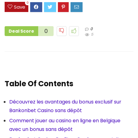
0
Save
0
0
Deal Score
5
Table Of Contents
Découvrez les avantages du bonus exclusif sur
Bankonbet Casino sans dépôt
Comment jouer au casino en ligne en Belgique
avec un bonus sans dépôt