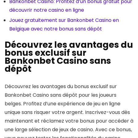
Bankonbet Casino: Profitez d’un bonus gratuit pour
découvrir notre casino en ligne
Jouez gratuitement sur Bankonbet Casino en
Belgique avec notre bonus sans dépôt
Découvrez les avantages du
bonus exclusif sur
Bankonbet Casino sans
dépôt
Découvrez les avantages du bonus exclusif sur
Bankonbet Casino sans dépôt pour les joueurs
belges. Profitez d’une expérience de jeu en ligne
unique sans risquer votre argent. Inscrivez-vous dès
maintenant et réclamez votre bonus pour accéder à
une large sélection de jeux de casino. Avec ce bonus,