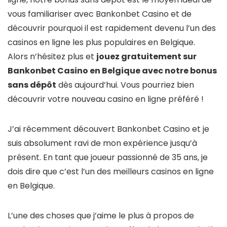
vous familiariser avec Bankonbet Casino et de
découvrir pourquoi il est rapidement devenu l’un des
casinos en ligne les plus populaires en Belgique.
Alors n’hésitez plus et
jouez gratuitement sur
Bankonbet Casino en Belgique avec notre bonus
sans dépôt
dès aujourd’hui. Vous pourriez bien
découvrir votre nouveau casino en ligne préféré !
J’ai récemment découvert Bankonbet Casino et je
suis absolument ravi de mon expérience jusqu’à
présent. En tant que joueur passionné de 35 ans, je
dois dire que c’est l’un des meilleurs casinos en ligne
en Belgique.
L’une des choses que j’aime le plus à propos de