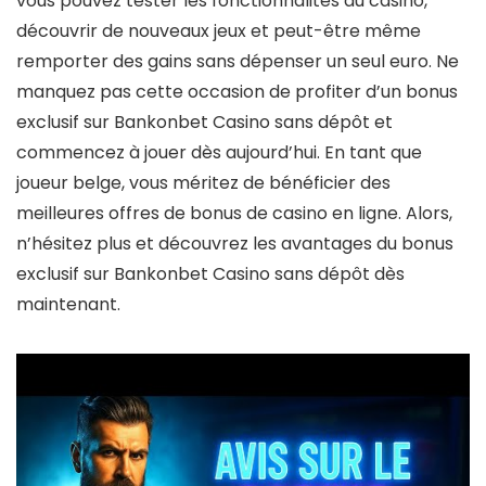
vous pouvez tester les fonctionnalités du casino,
découvrir de nouveaux jeux et peut-être même
remporter des gains sans dépenser un seul euro. Ne
manquez pas cette occasion de profiter d’un bonus
exclusif sur Bankonbet Casino sans dépôt et
commencez à jouer dès aujourd’hui. En tant que
joueur belge, vous méritez de bénéficier des
meilleures offres de bonus de casino en ligne. Alors,
n’hésitez plus et découvrez les avantages du bonus
exclusif sur Bankonbet Casino sans dépôt dès
maintenant.