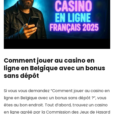
Comment jouer au casino en
ligne en Belgique avec un bonus
sans dépôt
Si vous vous demandez “Comment jouer au casino en
ligne en Belgique avec un bonus sans dépôt ?”, vous
êtes au bon endroit. Tout d’abord, trouvez un casino
en ligne agréé par la Commission des Jeux de Hasard