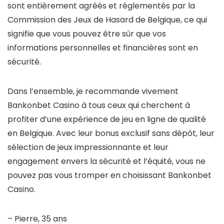
sont entièrement agréés et réglementés par la
Commission des Jeux de Hasard de Belgique, ce qui
signifie que vous pouvez être sûr que vos
informations personnelles et financières sont en
sécurité.
Dans l’ensemble, je recommande vivement
Bankonbet Casino à tous ceux qui cherchent à
profiter d’une expérience de jeu en ligne de qualité
en Belgique. Avec leur bonus exclusif sans dépôt, leur
sélection de jeux impressionnante et leur
engagement envers la sécurité et l’équité, vous ne
pouvez pas vous tromper en choisissant Bankonbet
Casino.
– Pierre, 35 ans