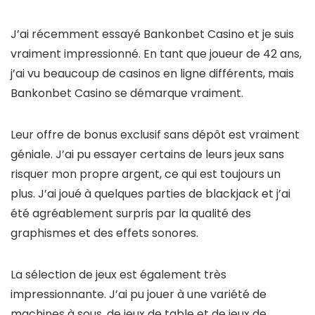
J’ai récemment essayé Bankonbet Casino et je suis
vraiment impressionné. En tant que joueur de 42 ans,
j’ai vu beaucoup de casinos en ligne différents, mais
Bankonbet Casino se démarque vraiment.
Leur offre de bonus exclusif sans dépôt est vraiment
géniale. J’ai pu essayer certains de leurs jeux sans
risquer mon propre argent, ce qui est toujours un
plus. J’ai joué à quelques parties de blackjack et j’ai
été agréablement surpris par la qualité des
graphismes et des effets sonores.
La sélection de jeux est également très
impressionnante. J’ai pu jouer à une variété de
machines à sous, de jeux de table et de jeux de