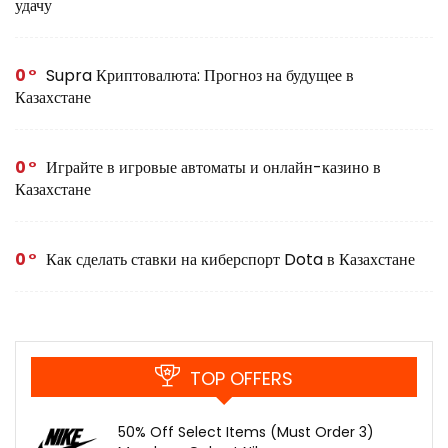
удачу
0
Supra Криптовалюта: Прогноз на будущее в
Казахстане
0
Играйте в игровые автоматы и онлайн-казино в
Казахстане
0
Как сделать ставки на киберспорт Dota в Казахстане
TOP OFFERS
50% Off Select Items (Must Order 3)