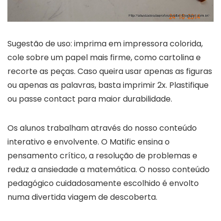
Sugestão de uso: imprima em impressora colorida,
cole sobre um papel mais firme, como cartolina e
recorte as peças. Caso queira usar apenas as figuras
ou apenas as palavras, basta imprimir 2x. Plastifique
ou passe contact para maior durabilidade.
Os alunos trabalham através do nosso conteúdo
interativo e envolvente. O Matific ensina o
pensamento crítico, a resolução de problemas e
reduz a ansiedade a matemática. O nosso conteúdo
pedagógico cuidadosamente escolhido é envolto
numa divertida viagem de descoberta.