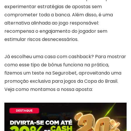
experimentar estratégias de apostas sem
comprometer toda a banca. Além disso, é uma
alternativa alinhada ao jogo responsável:
recompensa o engajamento do jogador sem
estimular riscos desnecessários.
Já escolheu uma casa com cashback? Para mostrar
como esse tipo de bônus funciona na prática,
fizemos um teste na Segurobet, aproveitando uma
promoção exclusiva para jogos da Copa do Brasil.
Veja como montamos a nossa aposta: