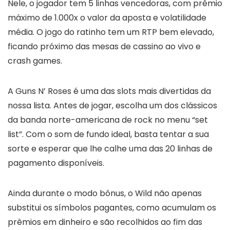
Nele, o jogador tem 5 linhas vencedoras, com prêmio
máximo de 1.000x o valor da aposta e volatilidade
média. O jogo do ratinho tem um RTP bem elevado,
ficando próximo das mesas de cassino ao vivo e
crash games.
A Guns N’ Roses é uma das slots mais divertidas da
nossa lista. Antes de jogar, escolha um dos clássicos
da banda norte-americana de rock no menu “set
list”. Com o som de fundo ideal, basta tentar a sua
sorte e esperar que lhe calhe uma das 20 linhas de
pagamento disponíveis.
Ainda durante o modo bônus, o Wild não apenas
substitui os símbolos pagantes, como acumulam os
prêmios em dinheiro e são recolhidos ao fim das