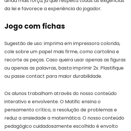
ainda mais força, já que respeita todas as exigências
da lei e favorece a experiência do jogador.
Jogo com fichas
Sugestão de uso: imprima em impressora colorida,
cole sobre um papel mais firme, como cartolina e
recorte as peças. Caso queira usar apenas as figuras
ou apenas as palavras, basta imprimir 2x. Plastifique
ou passe contact para maior durabilidade.
Os alunos trabalham através do nosso conteúdo
interativo e envolvente. O Matific ensina o
pensamento crítico, a resolução de problemas e
reduz a ansiedade a matemática. O nosso conteúdo
pedagógico cuidadosamente escolhido é envolto