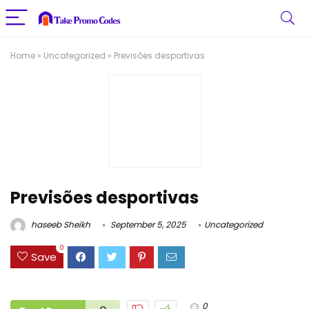
Home
»
Uncategorized
»
Previsões desportivas
Previsões desportivas
haseeb Sheikh
September 5, 2025
Uncategorized
0
Save
0